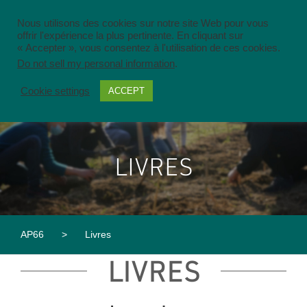
Nous utilisons des cookies sur notre site Web pour vous
offrir l'expérience la plus pertinente. En cliquant sur
« Accepter », vous consentez à l'utilisation de ces cookies.
Do not sell my personal information
.
Cookie settings
ACCEPT
LIVRES
AP66
>
Livres
LIVRES