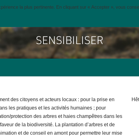
expérience la plus pertinente. En cliquant sur « Accepter », vous cons
S ACTIVITÉS
PROJETS ET PARTENARIATS
NOUS SOU
SENSIBILISER
ent des citoyens et acteurs locaux : pour la prise en
Hêt
ns les pratiques et les activités humaines ; pour
ation/protection des arbres et haies champêtres dans les
n faveur de la biodiversité. La plantation d’arbres et de
imation et de conseil en amont pour permettre leur mise