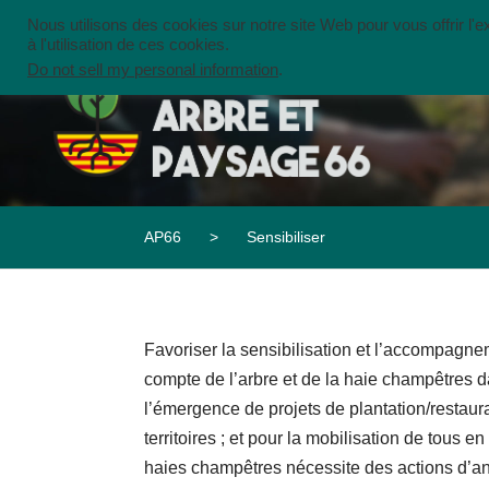
Nous utilisons des cookies sur notre site Web pour vous offrir l'
à l'utilisation de ces cookies.
ACCUEIL
QUI SOMMES NOUS ?
NO
Do not sell my personal information
.
AP66
>
Sensibiliser
Favoriser la sensibilisation et l’accompagnem
compte de l’arbre et de la haie champêtres da
l’émergence de projets de plantation/restaur
territoires ; et pour la mobilisation de tous e
haies champêtres nécessite des actions d’an