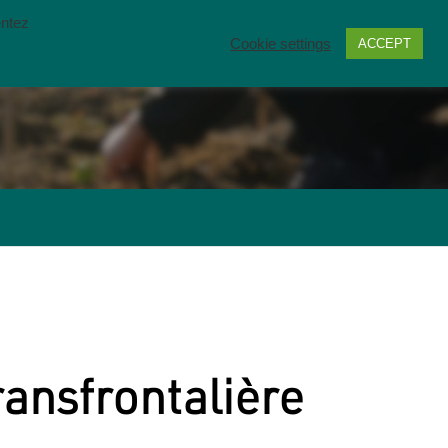
entez
Cookie settings
ACCEPT
TENIR
RESSOURCES
CONTACT
ansfrontalière