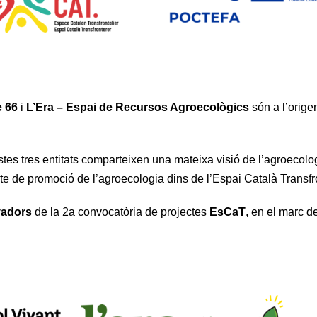
e 66
i
L’Era – Espai de Recursos Agroecològics
són a l’orige
stes tres entitats comparteixen una mateixa visió de l’agroeco
te de promoció de l’agroecologia dins de l’Espai Català Transf
yadors
de la 2a convocatòria de projectes
EsCaT
, en el marc 