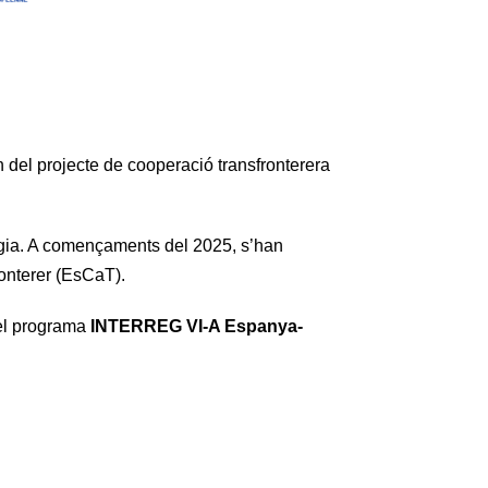
n del projecte de cooperació transfronterera
logia. A començaments del 2025, s’han
ronterer (EsCaT).
del programa
INTERREG VI-A Espanya-