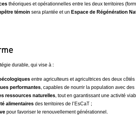
nces
théoriques et opérationnelles entre les deux territoires (fo
mpêtre témoin
sera plantée et un
Espace de Régénération Nat
erme
tégie durable, qui vise à :
groécologiques
entre agriculteurs et agricultrices des deux côtés d
ques performantes
, capables de nourrir la population avec des 
 les ressources naturelles
, tout en garantissant une activité viab
eté alimentaires
des territoires de l’EsCaT ;
ive
pour favoriser le renouvellement générationnel.