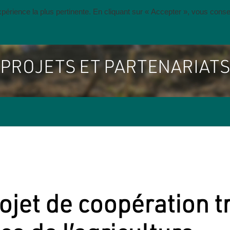
expérience la plus pertinente. En cliquant sur « Accepter », vous cons
S ACTIVITÉS
PROJETS ET PARTENARIATS
NOUS SOU
PROJETS ET PARTENARIATS
jet de coopération tr